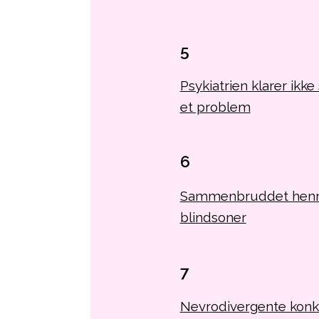
5
Psykiatrien klarer ikk
et problem
6
Sammenbruddet henne
blindsoner
7
Nevrodivergente konku