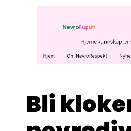
Resp
ekt
Nevro
Hjernekunnskap er v
Hjem
Om NevroRespekt
Nyhe
Bli kloke
nevrodi