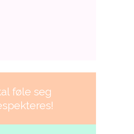
al føle seg
espekteres!