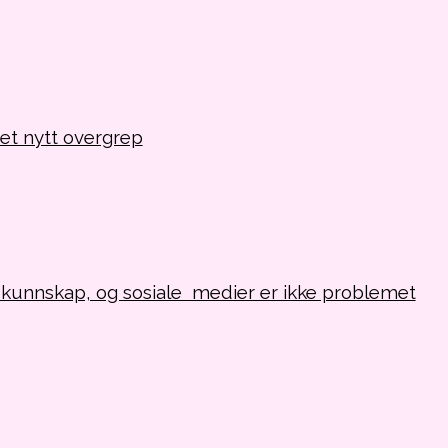
 et nytt overgrep
-kunnskap, og sosiale medier er ikke problemet