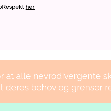
roRespekt
her
or at alle nevrodivergente sk
at deres behov og grenser r