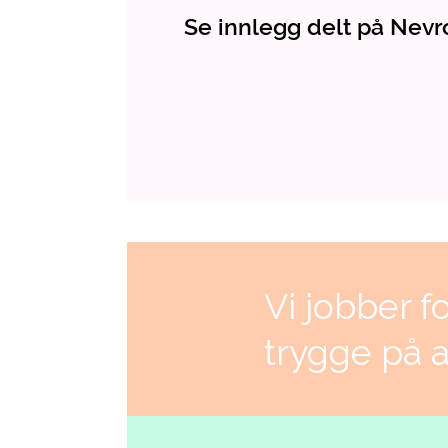
Se innlegg delt på Nev
Vi jobber f
trygge på 