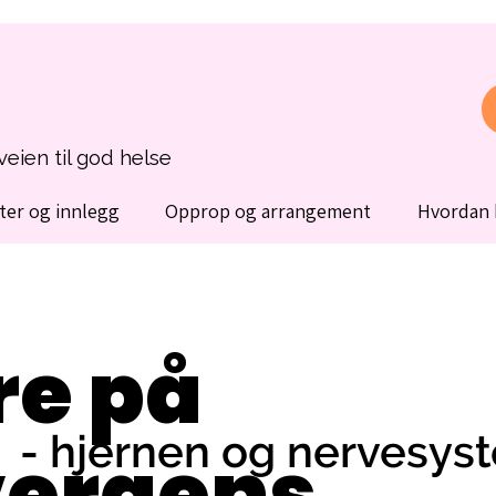
eien til god helse
ter og innlegg
Opprop og arrangement
Hvordan 
re på
- hjernen og nervesys
vergens