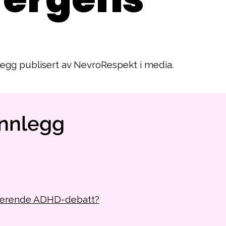
nlegg publisert av NevroRespekt i media.
innlegg
uderende ADHD-debatt?