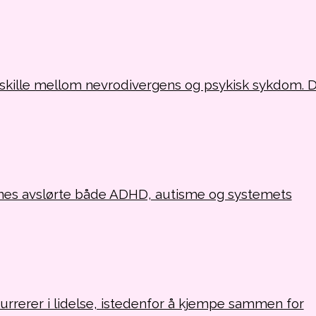
e skille mellom nevrodivergens og psykisk sykdom. D
s avslørte både ADHD, autisme og systemets
rrerer i lidelse, istedenfor å kjempe sammen for