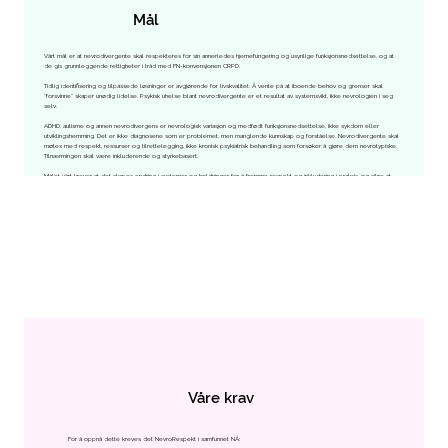
Mål
Vårt mål er at nevrodivergente skal respekteres for sin annerledes hjernefungering og usynlige funksjonsnedsettelse, og at
de gis grunnleggende rettigheter i tråd med FN-konvensjonen CRPD.
Tidlig identifisering og tilpassede løsninger er avgjørende for livskvalitet. Å vente på at iboende behov og grenser skal
“forsvinne” skaper unødig lidelse. Psykisk uhelse blant nevrodivergente er et resultat av systemsvikt, ikke nevrologien i seg
selv.
ADHD, autisme og annen nevrodivergens er nevrologisk variasjon og medfødt funksjonsnedsettelse, ikke sykdom eller
utviklingshemming. Det er ikke diagnosene som er problemet, men manglende kunnskap og forståelse. Nevrodivergente skal
møtes med respekt, ressurser og tilrettelegging, ikke kronisk psykiatrisk behandling som forsøker å gjøre dem nevrotypiske.
Tilnærmingen skal være inkluderende og styrkebasert.
Målet vårt krever at det skapes endring i systemer og holdninger, for å fremme respekt og inkludering i praksis, og sikre at
alle får like muligheter til å delta i samfunnet. Nevrodivergens er ikke en debatt, det er nevrovitenskap, det er biologi. Det er
mennesker som skal respekteres og støttes, ikke diskuteres.
Våre krav
For å oppnå dette kreves det NevroRespekt i samfunnet NÅ: