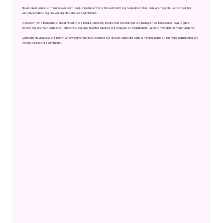
Nevrodivergente er mennesker som daglig kjemper for å bli sett, hørt og respektert, for den vi er og det vi trenger for
varig livskvalitet og likeverdig deltakelse i samfunnet.
Vi jobber for å bekjempe diskriminering og forakt, utfordre inngrodde holdninger og manglende forståelse, synliggjøre
behov og grenser som ofte ignoreres, og vise hvorfor raushet og respekt er avgjørende uansett hvordan hjernen fungerer.
Gjennom NevroRespekt feirer vi nevrodivergentes identitet og styrker, samtidig som vi fronter kampen for våre rettigheter og
livsviktig respekt i samfunnet.