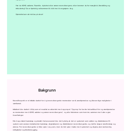
Har du ADHD, autisme, Tourette, dysleksi eller annen nevrodivergens, eller brenner du for mangfold, likestilling og
inkludering? Du er hjertelig velkommen til å bli med å engasjere deg.
Hjernehelsen vår må tas på alvor!
Bakgrunn
NevroRespekt er et initiativ startet for å gi nevrodivergente mennesker verdi, anerkjennelse og likeverdige muligheter i
samfunnet.
Initiativet ble startet i 2024 som et resultat av arbeidet med oppropet “Opprop for bedre helsetilbud for og anerkjennelse
av mennesker med ADHD, autister og annen nevrodivergens”, og alle historiene som kom inn, sammen med våre egne
livserfaringer.
Med oppdatert kunnskap og innsikt i helsevesenet ble det tydelig at det er systemet som svikter og diskriminerer. Et
system som avviser, motarbeider kunnskap, stigmatiserer og diskriminerer nevrodivergente, og derfor skaper utenforskap og
uhelse. For nevrodivergente er ikke syke i seg selv, men de blir syke i møte med systemet og stigma, uten nødvendig
rettigheter og tilrettelegging.