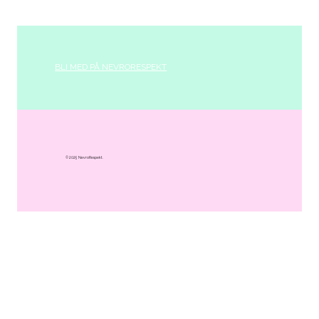
BLI MED PÅ NEVRORESPEKT
© 2025 NevroRespekt.