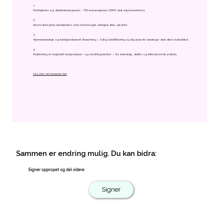
1
Rettigheter og diskrimineringsvern – FN-konvensjonen CRPD skal implementeres.
2
Nevrodivergens anerkjennes som nevrologisk variasjon, ikke sykdom.
3
Hjernekunnskap og funksjonsbasert tilnærming – tidlig identifisering og tilpassede løsninger skal sikre livskvalitet.
4
Etablering av nasjonalt kompetanse- og mestringssenter – for kunnskap, støtte og inkluderende praksis.
Les mer om kravene her
Sammen er endring mulig. Du kan bidra:
Signér oppropet og del videre
Signer