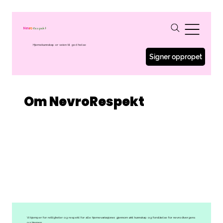
Respekt
Nev
ro
Hjernekunnskap er veien til god helse
Signer oppropet
Om NevroRespekt
Vi kjemper for rettigheter og respekt for alle hjernevariasjoner, gjennom økt kunnskap og forståelse for nevrodivergens
og hjernen.