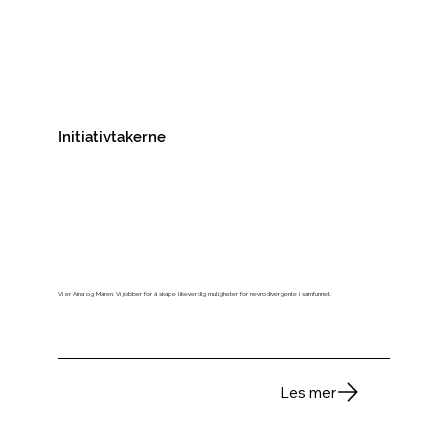
Initiativtakerne
Vi er Aina og Maren. Vi jobber for å skape likeverdig muligheter for nevrodivergente i samfunnet.
Les mer