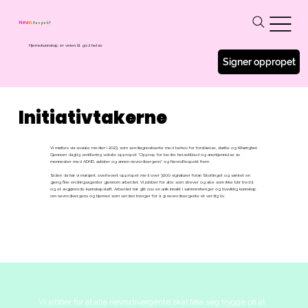
Respekt
Nev
ro
Hjernekunnskap er veien til god helse
Signer oppropet
Initiativtakerne
Vi møttes via sosiale medier i 2023, som sendiagnostiserte med behov for forståelse, støtte og tilhørighet.
Gjennom daglig ventilering vokste oppropet "Opprop for bedre helsetilbud og anerkjennelse av
mennesker med ADHD, autister og annen nevrodivergens" og NevroRespekt frem.
Siden da har vi marsjert, overlevert oppropet med over 3200 signaturer foran Stortinget og samlet en
gjeng fine endringsagenter gjennom arbeidet. Vi jobber for alle som strever og alle som ikke blir trodd,
og et avgjørende kunnskapsløft. Arbeidet har gitt oss en unik innsikt i sammenhenger og livsviktig kunnskap
om nevrodivergens og hjernen som verden trenger for å gi nevrodivergente et verdig liv.
Vi jobber for at alle nevrodivergente skal føle seg trygge på at