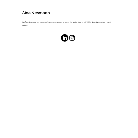
Aina Nesmoen
Grafisk designer og bærekraftspedagog med erfaring fra undervisning på VGS. Sendiagnostisert med
AuDHD.