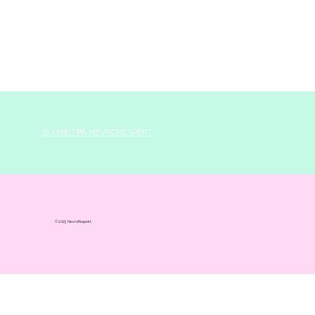
BLI MED PÅ NEVRORESPEKT
© 2025 NevroRespekt.