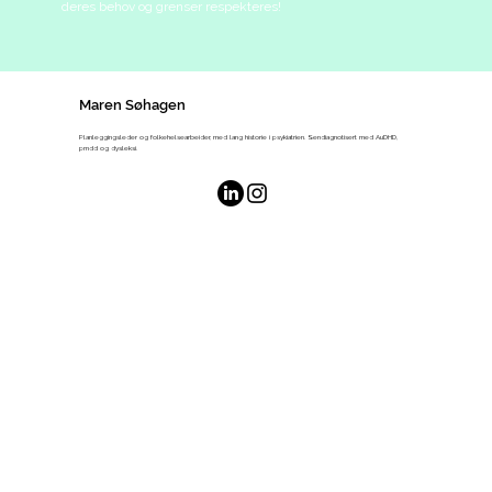
deres behov og grenser respekteres!
Maren Søhagen
Planleggingsleder og folkehelsearbeider, med lang historie i psykiatrien. Sendiagnotisert med AuDHD,
pmdd og dysleksi.