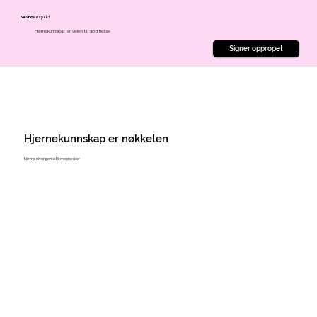
Respekt
Nevro
Hjernekunnskap er veien til god helse
Signer oppropet
Hjernekunnskap er nøkkelen
Nevrodivergente Er mennesker