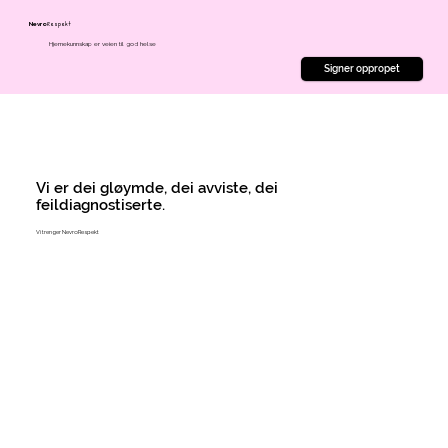
Respekt
Nevro
Hjernekunnskap er veien til god helse
Signer oppropet
Vi er dei gløymde, dei avviste, dei
feildiagnostiserte.
Vi trenger NevroRespekt