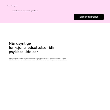
Respekt
Nevro
Hjernekunnskap er veien til god helse
Signer oppropet
Når usynlige
funksjonsnedsettelser blir
psykiske lidelser
Når psykiatrien avslår utredning og utelater oppdatert kunnskap, går det på livet løs. ADHD-
debatten viser nå hvor fordommene kommer fra. Hvorfor stigma øker, når kunnskapen finnes.