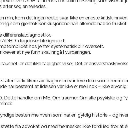
pektet ved ADHD, til tross for solid forskning som viser at je
 arter seg annerledes.
en min, kom det ingen reelle svar. Ikke en eneste kritisk innven
ering som gjentok konklusjonene han allerede hadde trukket – 
 differensialdiagnostikk.
re ADHD-diagnoser ble ignorert.
mptombildet hos jenter systematisk blir oversett.
r krever at nye funn skal inngå i vurderingen.
aushet, er det ikke faglighet vi ser. Det er ansvarsfraskrivelse
år staten lar kritikere av diagnosen vurdere dem som bærer d
de har bestemt at lidelsen vår ikke er reell nok – ikke alvorlig
. Dette handler om ME. Om traumer. Om alle psykiske og fys
ammer.
kyndige bestemme hvem som har en gyldig historie – og hvem 
 støtte fra advokat og medmennesker. Ikke fordi jeg tror at 