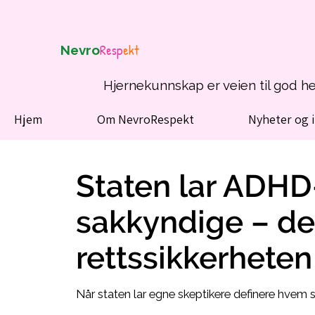
Resp
ekt
Nevro
Hjernekunnskap er veien til god h
Hjem
Om NevroRespekt
Nyheter og 
Staten lar ADHD-
sakkyndige – de
rettssikkerheten
Når staten lar egne skeptikere definere hvem s