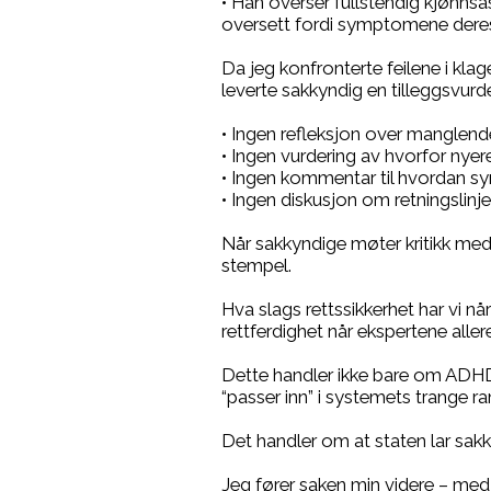
• Han overser fullstendig kjønnsas
oversett fordi symptomene deres
Da jeg konfronterte feilene i klag
leverte sakkyndig en tilleggsvurd
• Ingen refleksjon over manglende
• Ingen vurdering av hvorfor nye
• Ingen kommentar til hvordan sy
• Ingen diskusjon om retningslinje
Når sakkyndige møter kritikk med t
stempel.
Hva slags rettssikkerhet har vi n
rettferdighet når ekspertene allere
Dette handler ikke bare om ADHD
“passer inn” i systemets trange r
Det handler om at staten lar sak
Jeg fører saken min videre – med