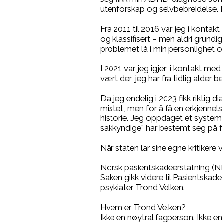
utenforskap og selvbebreidelse. 
Fra 2011 til 2016 var jeg i kont
og klassifisert – men aldri grundig
problemet lå i min personlighet og
I 2021 var jeg igjen i kontakt me
vært der, jeg har fra tidlig alder b
Da jeg endelig i 2023 fikk riktig 
mistet, men for å få en erkjennel
historie. Jeg oppdaget et system
sakkyndige” har bestemt seg på 
Når staten lar sine egne kritikere 
Norsk pasientskadeerstatning (NP
Saken gikk videre til Pasientskad
psykiater Trond Velken.
Hvem er Trond Velken?
Ikke en nøytral fagperson. Ikke 