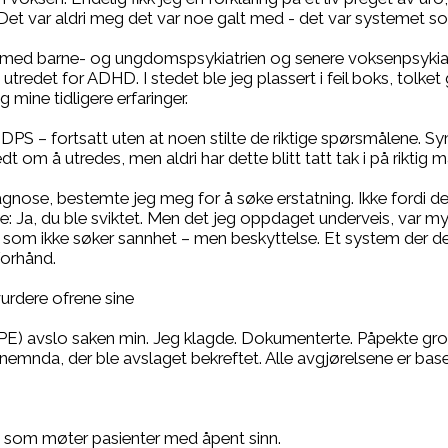
Det var aldri meg det var noe galt med - det var systemet s
akt med barne- og ungdomspsykiatrien og senere voksenpsykiat
 utredet for ADHD. I stedet ble jeg plassert i feil boks, tolket 
 mine tidligere erfaringer.
d DPS – fortsatt uten at noen stilte de riktige spørsmålene.
edt om å utredes, men aldri har dette blitt tatt tak i på riktig m
diagnose, bestemte jeg meg for å søke erstatning. Ikke fordi de
se: Ja, du ble sviktet. Men det jeg oppdaget underveis, var 
 som ikke søker sannhet – men beskyttelse. Et system der d
forhånd.
vurdere ofrene sine
E) avslo saken min. Jeg klagde. Dokumenterte. Påpekte grove 
enemnda, der ble avslaget bekreftet. Alle avgjørelsene er base
en som møter pasienter med åpent sinn.