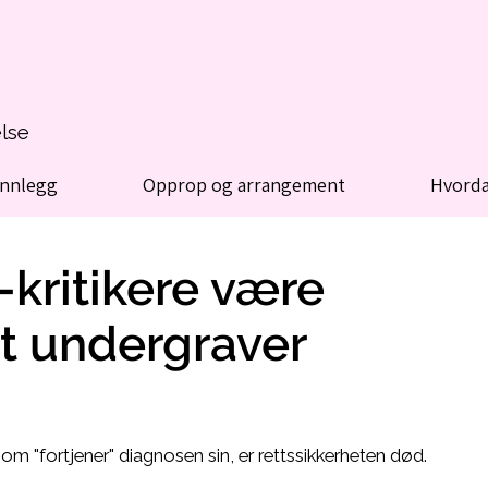
else
innlegg
Opprop og arrangement
Hvorda
kritikere være
t undergraver
om "fortjener" diagnosen sin, er rettssikkerheten død.