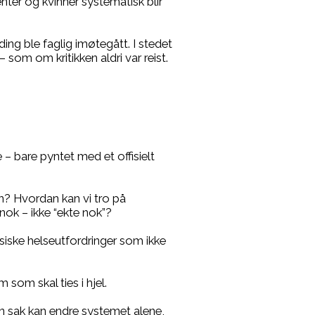
nter og kvinner systematisk blir
ding ble faglig imøtegått. I stedet
som om kritikken aldri var reist.
 – bare pyntet med et offisielt
en? Hvordan kan vi tro på
 nok – ikke “ekte nok”?
iske helseutfordringer som ikke
som skal ties i hjel.
én sak kan endre systemet alene,