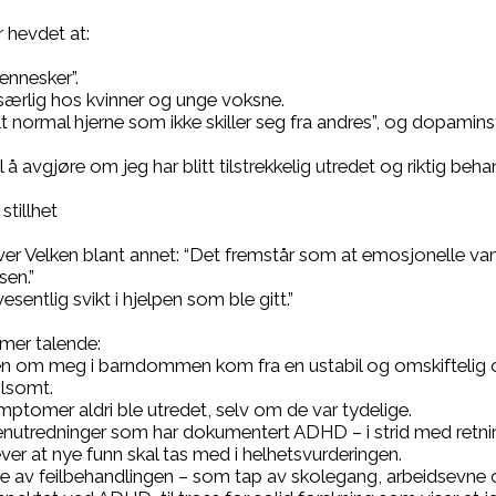
r hevdet at:
ennesker”.
 særlig hos kvinner og unge voksne.
 normal hjerne som ikke skiller seg fra andres”, og dopaminsy
å avgjøre om jeg har blitt tilstrekkelig utredet og riktig beha
tillhet
iver Velken blant annet: “Det fremstår som at emosjonelle va
sen.”
esentlig svikt i hjelpen som ble gitt.”
 mer talende:
nen om meg i barndommen kom fra en ustabil og omskiftelig
ilsomt.
ptomer aldri ble utredet, selv om de var tydelige.
senutredninger som har dokumentert ADHD – i strid med retnin
er at nye funn skal tas med i helhetsvurderingen.
e av feilbehandlingen – som tap av skolegang, arbeidsevne o