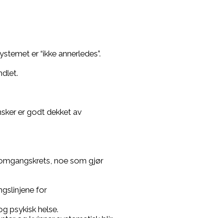
stemet er “ikke annerledes”.
ndlet.
nsker er godt dekket av
 omgangskrets, noe som gjør
gslinjene for
g psykisk helse.