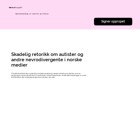
Respekt
Nevro
Hjernekunnskap er veien til god helse
Signer oppropet
Skadelig retorikk om autister og
andre nevrodivergente i norske
medier
I Fredrikstad blad den 14. juli 2024 omtales en økning i diagnostisering av autister som en
eksplosjon og en katastrofe for samfunnet. Verken helsevesen, skoler eller barnehager er rustet
til å håndtere den angivelig eksplosive veksten, sies det.