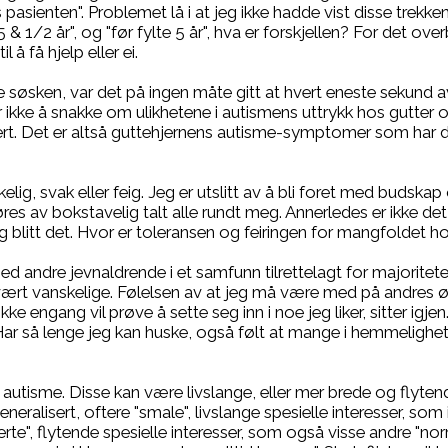
sienten". Problemet lå i at jeg ikke hadde vist disse trekken
 1/2 år", og "før fylte 5 år", hva er forskjellen? For det ove
 å få hjelp eller ei.
øsken, var det på ingen måte gitt at hvert eneste sekund av 
ikke å snakke om ulikhetene i autismens uttrykk hos gutter o
ert. Det er altså guttehjernens autisme-symptomer som har do
ekkelig, svak eller feig. Jeg er utslitt av å bli foret med budska
gjøres av bokstavelig talt alle rundt meg. Annerledes er ikke 
 blitt det. Hvor er toleransen og feiringen for mangfoldet 
 andre jevnaldrende i et samfunn tilrettelagt for majoriteten,
id vært vanskelige. Følelsen av at jeg må være med på andres 
ke engang vil prøve å sette seg inn i noe jeg liker, sitter igj
 Har så lenge jeg kan huske, også følt at mange i hemmelighet
r autisme. Disse kan være livslange, eller mer brede og flytend
eneralisert, oftere "smale", livslange spesielle interesser, som 
rte", flytende spesielle interesser, som også visse andre "norm