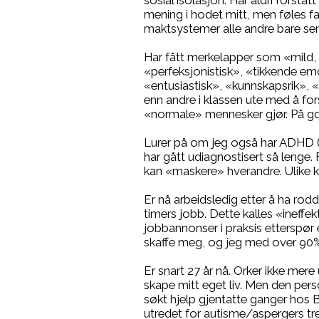
sosial isolasjon. Har aldri forstå
mening i hodet mitt, men føles f
maktsystemer alle andre bare ser ut
Har fått merkelapper som «mild, 
«perfeksjonistisk», «tikkende emo
«entusiastisk», «kunnskapsrik», «fl
enn andre i klassen ute med å fors
«normale» mennesker gjør. På g
Lurer på om jeg også har ADHD 
har gått udiagnostisert så leng
kan «maskere» hverandre. Ulike ko
Er nå arbeidsledig etter å ha rodd
timers jobb. Dette kalles «ineffekt
jobbannonser i praksis etterspør
skaffe meg, og jeg med over 90% 
Er snart 27 år nå. Orker ikke mere
skape mitt eget liv. Men den pers
søkt hjelp gjentatte ganger hos 
utredet for autisme/aspergers tre 