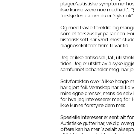
plager/autistiske symptomer hos pa
ikke kunne være noe medfødt"… "5 &
forskjellen på om du er "syk nok" til
Og med travle foreldre og mange s
som et forsøksdyr på labben. For 
historisk sett har vært mest stud
diagnosekriterier frem til vår tid.
Jeg er ikke antisosial, lat, utilstr
tiden. Jeg er utslitt av å sykelig
samfunnet behandler meg, har jeg
Selvforakten over å ikke henge med
har gjort feil. Vennskap har allt
mine egne grenser, mens de selv ik
for hva jeg interesserer meg for.
ikke kunne forstyrre dem mer.
Spesielle interesser er sentralt fo
Autistiske gutter har, veldig overg
oftere kan ha mer "sosialt aksepte