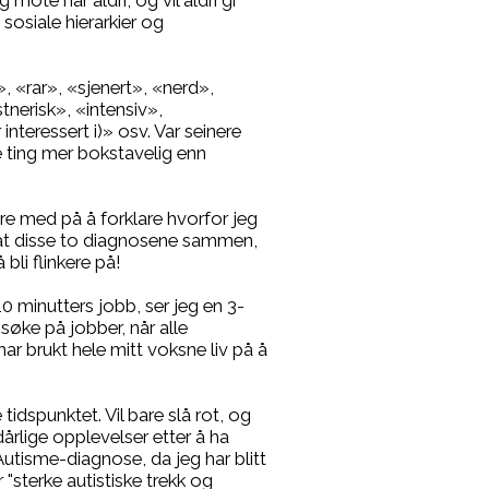
mote har aldri, og vil aldri gi
osiale hierarkier og
, «rar», «sjenert», «nerd»,
tnerisk», «intensiv»,
 interessert i)» osv. Var seinere
ke ting mer bokstavelig enn
 med på å forklare hvorfor jeg
 at disse to diagnosene sammen,
bli flinkere på!
10 minutters jobb, ser jeg en 3-
 søke på jobber, når alle
r brukt hele mitt voksne liv på å
idspunktet. Vil bare slå rot, og
årlige opplevelser etter å ha
utisme-diagnose, da jeg har blitt
 "sterke autistiske trekk og