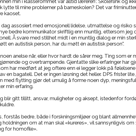
ennen min i klasserommet var alltid læreren". Skoleflink og i
k lytte til mine problemer på barneskolen? Det var friminutte
e kaoset.
i dag assosiert med emosjonell lidelse, utmattelse og risiko 
mye bedre kommunikator skriftlig enn muntlig, ettersom jeg oft
nell. Å svare med stillhet midt i en muntlig dialog er min ste
øtt en autistisk person, har du møtt én autistisk person".
ar noen anelse når, eller hvor hardt de sårer meg. Ting som 
gjørrende og overtrampende. Gjentatte slike erfaringer har g
m har medført at jeg oftere enn ei legger lokk på følelsene min
av en bagatell. Det er ingen løsning det heller. DPS frister lit
 med flytting gjør det umulig å forme noen dyp, meningsfull o
er min erfaring.
lir gitt tillitt, ansvar, muligheter og aksept, istedenfor for
kuldre.
forstås bedre, både i forskningsmiljøer og blant allmennhe
og holdningen om at man skal «kureres», vil sannsynligvis om
ng for homofile».