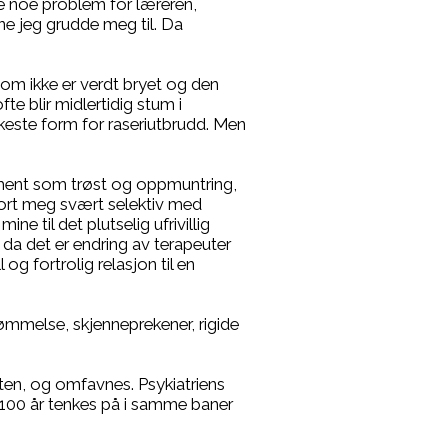
kke noe problem for læreren,
ne jeg grudde meg til. Da
som ikke er verdt bryet og den
e blir midlertidig stum i
rkeste form for raseriutbrudd. Men
er ment som trøst og oppmuntring,
jort meg svært selektiv med
e til det plutselig ufrivillig
e, da det er endring av terapeuter
g fortrolig relasjon til en
dømmelse, skjenneprekener, rigide
ten, og omfavnes. Psykiatriens
 100 år tenkes på i samme baner