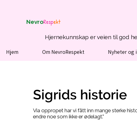
Resp
ekt
Nevro
Hjernekunnskap er veien til god h
Hjem
Om NevroRespekt
Nyheter og 
Sigrids historie
Via oppropet har vi fått inn mange sterke histor
endre noe som ikke er ødelagt."