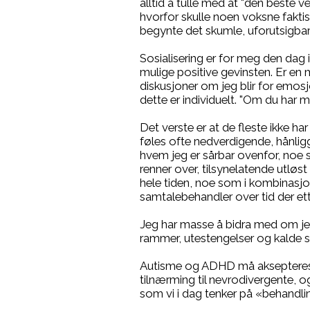
alltid å tulle med at "den beste v
hvorfor skulle noen voksne faktis
begynte det skumle, uforutsigbar
Sosialisering er for meg den dag 
mulige positive gevinsten. Er en 
diskusjoner om jeg blir for emosjo
dette er individuelt. "Om du har m
Det verste er at de fleste ikke h
føles ofte nedverdigende, hånlig
hvem jeg er sårbar ovenfor, noe so
renner over, tilsynelatende utløst 
hele tiden, noe som i kombinasjon
samtalebehandler over tid der ett
Jeg har masse å bidra med om jeg b
rammer, utestengelser og kalde s
Autisme og ADHD må aksepteres, 
tilnærming til nevrodivergente, 
som vi i dag tenker på «behandli