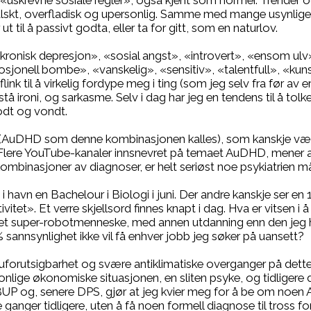
tt «uskrevne sosiale regler», også kjent som normer. Trender og 
alskt, overfladisk og upersonlig. Samme med mange usynlige s
 til å passivt godta, eller ta for gitt, som en naturlov.
kronisk depresjon», «sosial angst», «introvert», «ensom ulv»
sjonell bombe», «vanskelig», «sensitiv», «talentfull», «kuns
ink til å virkelig fordype meg i ting (som jeg selv fra før av er
tå ironi, og sarkasme. Selv i dag har jeg en tendens til å tol
odt og vondt.
(AuDHD som denne kombinasjonen kalles), som kanskje være
e. Flere YouTube-kanaler innsnevret på temaet AuDHD, mener
mbinasjoner av diagnoser, er helt seriøst noe psykiatrien må 
 i havn en Bachelour i Biologi i juni. Der andre kanskje ser en 
ivitet». Et verre skjellsord finnes knapt i dag. Hva er vitsen i å
 et super-robotmenneske, med annen utdanning enn den jeg ha
sannsynlighet ikke vil få enhver jobb jeg søker på uansett?
 uforutsigbarhet og svære antiklimatiske overganger på dette t
onlige økonomiske situasjonen, en sliten psyke, og tidligere d
BUP og, senere DPS, gjør at jeg kvier meg for å be om noen A
ganger tidligere, uten å få noen formell diagnose til tross for