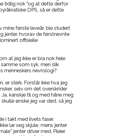
e tidlig nok "og at dette derfor
rbyråkratiske DPS, så er dette
mine første leveår, ble studert
g jenter, hvorav de førstnevnte
minert offisielle
p om at jeg ikke er bra nok hele
det samme som syk, men slik
hos menneskers nevrologi?
 er sterk. Forstår ikke hva jeg
ønsker, selv om det overskrider
en. Ja, kanskje til og med håne meg
 skulle ønske jeg var død, så jeg
e i takt med livets faser.
ikke lar seg skjule, mens jenter
ale" jenter driver med. Pleier