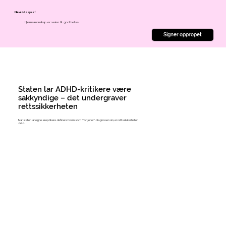
Respekt
Nevro
Hjernekunnskap er veien til god helse
Signer oppropet
Staten lar ADHD-kritikere være
sakkyndige – det undergraver
rettssikkerheten
Når staten lar egne skeptikere definere hvem som "fortjener" diagnosen sin, er rettssikkerheten
død.