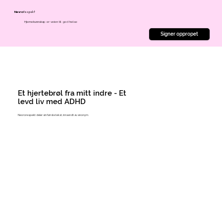
Respekt
Nevro
Hjernekunnskap er veien til god helse
Signer oppropet
Et hjertebrøl fra mitt indre - Et
levd liv med ADHD
Nevrorespekt deler sin første tekst, innsendt av anonym.