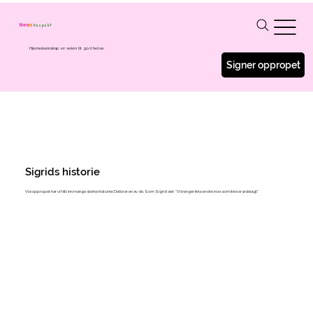
Respekt
Nev
ro
Hjernekunnskap er veien til god helse
Signer oppropet
Sigrids historie
Via oppropet har vi fått inn mange sterke historier. Dette er en av de. Som Sigrid sier: "Vi trenger ikke endre noe som ikke er ødelagt."