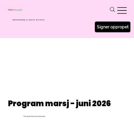
Respekt
Nev
ro
Hjernekunnskap er veien til god helse
Signer oppropet
Program marsj - juni 2026
Program kommer nærmere!