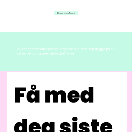
Bli med på NevroRespekt
Vi jobber for at alle nevrodivergente skal føle seg trygge på at
deres behov og grenser respekteres!
Få med 
deg siste 