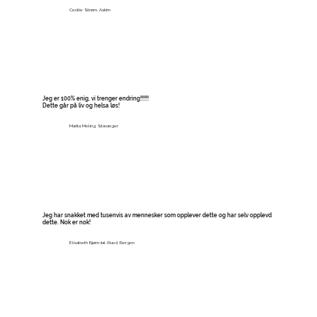
Cecilie Strøm, Askim
Jeg er 100% enig, vi trenger endring!!!!!!
Dette går på liv og helsa løs!
Marita Meling, Stavanger
Jeg har snakket med tusenvis av mennesker som opplever dette og har selv opplevd
dette. Nok er nok!
Elisabeth Bjørndal-Ruud, Bergen