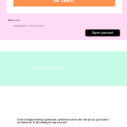
Respekt
Nevro
Hjernekunnskap er veien til god helse
Signer oppropet
SITATER FRA OPPROPET
Fordi vi trenger endring i samfunnet, samfunnet som er vårt. Hør på oss, gi oss det vi
har behov for. Er det virkelig for mye å be om?