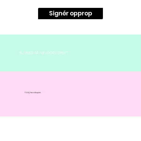
Signér opprop
BLI MED PÅ NEVRORESPEKT
© 2025 NevroRespekt.